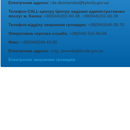
Електронна адреса:
rda.desnianska@kyivcity.gov.ua
Телефон CALL-центру Центру надання адміністративних
послуг м. Києва:
+38(044)202-60-38, +38(044)202-60-39
Телефон відділу звернення громадян:
+38(044)546-08-70
Оперативна чергова служба:
+38(044) 515-66-66
Факс:
+38(044)548-42-60
Електронна адреса:
vrzg_desnrda@kmda.gov.ua
Електронне звернення громадян