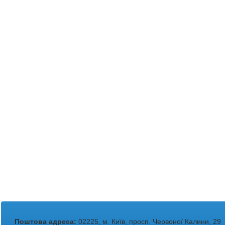
Поштова адреса:
02225, м. Київ, просп. Червоної Калини, 29