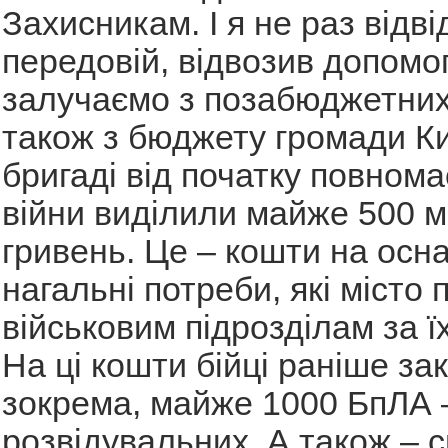
Захисникам. І я не раз відві
передовій, відвозив допомог
залучаємо з позабюджетних
також з бюджету громади Ки
бригаді від початку повном
війни виділили майже 500 м
гривень. Це – кошти на осн
нагальні потреби, які місто
військовим підрозділам за ї
На ці кошти бійці раніше за
зокрема, майже 1000 БпЛА –
розвідувальних. А також – 