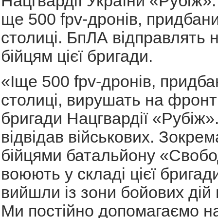
Нацгвардії України «Рубіж»
ще 500 fpv-дронів, придбан
столиці. БпЛА відправлять 
бійцям цієї бригади.
«Іще 500 fpv-дронів, придба
столиці, вирушать на фронт 
бригади Нацгвардії «Рубіж».
відвідав військових. Зокрема
бійцями батальйону «Свобо
воюють у складі цієї бригади
вийшли із зони бойових дій 
Ми постійно допомагаємо 