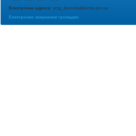
Електронна адреса:
vrzg_desnrda@kmda.gov.ua
Електронне звернення громадян