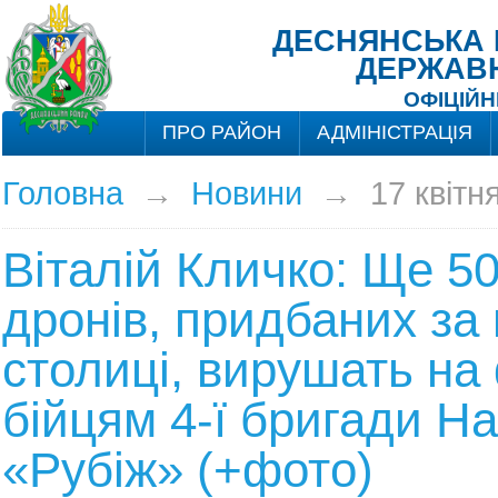
ДЕСНЯНСЬКА Р
ДЕРЖАВН
ОФІЦІЙН
ПРО РАЙОН
АДМІНІСТРАЦІЯ
Головна
→
Новини
→
17 квітн
Віталій Кличко: Ще 50
дронів, придбаних за
столиці, вирушать на
бійцям 4-ї бригади На
«Рубіж» (+фото)