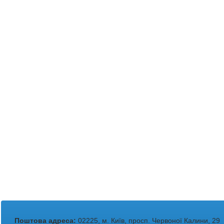
Поштова адреса:
02225, м. Київ, просп. Червоної Калини, 29