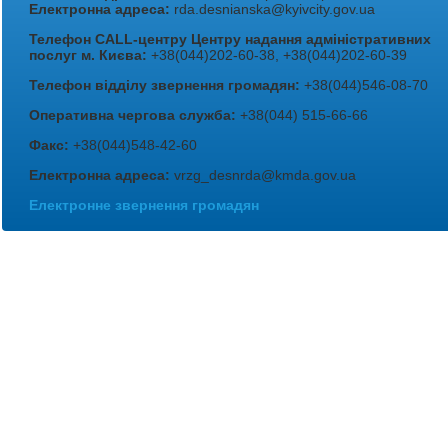
Електронна адреса:
rda.desnianska@kyivcity.gov.ua
Телефон CALL-центру Центру надання адміністративних
послуг м. Києва:
+38(044)202-60-38, +38(044)202-60-39
Телефон відділу звернення громадян:
+38(044)546-08-70
Оперативна чергова служба:
+38(044) 515-66-66
Факс:
+38(044)548-42-60
Електронна адреса:
vrzg_desnrda@kmda.gov.ua
Електронне звернення громадян