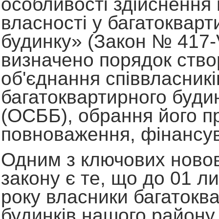
особливості здійснення
власності у багатоквар
будинку» (Закон № 417-V
визначено порядок ств
об'єднання співвласникі
багатоквартирного буди
(ОСББ), обрання його п
повноваження, фінансува
Одним з ключових ново
закону є те, що до 01 л
року власники багатокв
будинків нашого району