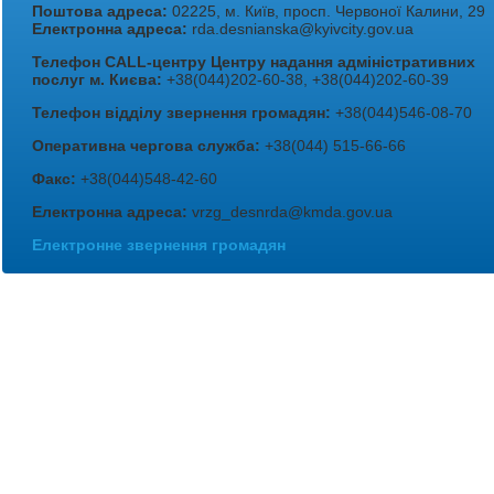
Поштова адреса:
02225, м. Київ, просп. Червоної Калини, 29
Електронна адреса:
rda.desnianska@kyivcity.gov.ua
Телефон CALL-центру Центру надання адміністративних
послуг м. Києва:
+38(044)202-60-38, +38(044)202-60-39
Телефон відділу звернення громадян:
+38(044)546-08-70
Оперативна чергова служба:
+38(044) 515-66-66
Факс:
+38(044)548-42-60
Електронна адреса:
vrzg_desnrda@kmda.gov.ua
Електронне звернення громадян