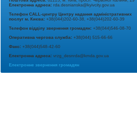
Поштова адреса:
02225, м. Київ, просп. Червоної Калини, 29
Електронна адреса:
rda.desnianska@kyivcity.gov.ua
Телефон CALL-центру Центру надання адміністративних
послуг м. Києва:
+38(044)202-60-38, +38(044)202-60-39
Телефон відділу звернення громадян:
+38(044)546-08-70
Оперативна чергова служба:
+38(044) 515-66-66
Факс:
+38(044)548-42-60
Електронна адреса:
vrzg_desnrda@kmda.gov.ua
Електронне звернення громадян