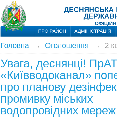
ДЕСНЯНСЬКА Р
ДЕРЖАВН
ОФІЦІЙН
ПРО РАЙОН
АДМІНІСТРАЦІЯ
Головна
→
Оголошення
→
2 к
Увага, деснянці! ПрА
«Київводоканал» поп
про планову дезінфек
промивку міських
водопровідних мереж