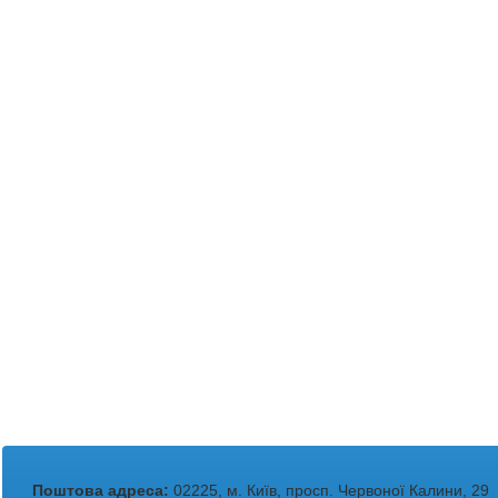
Поштова адреса:
02225, м. Київ, просп. Червоної Калини, 29