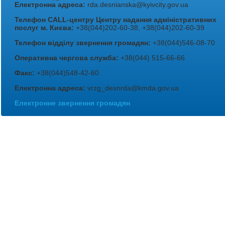
Електронна адреса:
rda.desnianska@kyivcity.gov.ua
Телефон CALL-центру Центру надання адміністративних
послуг м. Києва:
+38(044)202-60-38, +38(044)202-60-39
Телефон відділу звернення громадян:
+38(044)546-08-70
Оперативна чергова служба:
+38(044) 515-66-66
Факс:
+38(044)548-42-60
Електронна адреса:
vrzg_desnrda@kmda.gov.ua
Електронне звернення громадян